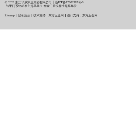
@ 2025 浙江华威家居集团有限公司
浙ICP备17002982号-9
装甲门系统标准主起草单位·智能门系统标准起草单位
Sitemap
登录后台
技术支持：东方五金网
设计支持：东方五金网