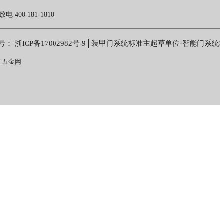
0-181-1810
号：
浙ICP备17002982号-9
装甲门系统标准主起草单位·智能门系
方五金网